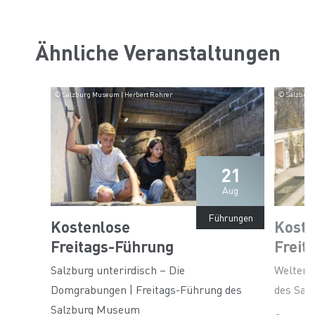
Ähnliche Veranstaltungen
© Salzburg Museum | Herbert Rohrer
© Salzburg
21
Aug
Führungen
Kostenlose
Koste
Freitags-Führung
Freit
Salzburg unterirdisch – Die
Welterbe
Domgrabungen | Freitags-Führung des
des Sal
Salzburg Museum