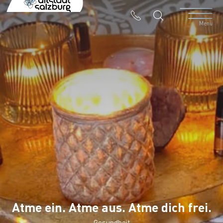
Table Of Content
Breathwork Session & intuitive Painting
Kontakt & Anreise
Ähnliche Veranstaltungen
Menü
Atme ein. Atme aus. Atme dich frei.
Gesundheit