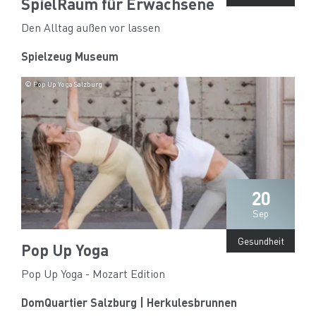
SpielRaum für Erwachsene
Den Alltag außen vor lassen
Spielzeug Museum
© Pop Up Yoga Salzburg
20
Sep
Gesundheit
Pop Up Yoga
Pop Up Yoga - Mozart Edition
DomQuartier Salzburg | Herkulesbrunnen