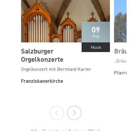
09
Aug
Musik
Salzburger
Bräus
Orgelkonzerte
„Bräust
Orgelkonzert mit Bernhard Karrer
Pfarre 
Franziskanerkirche