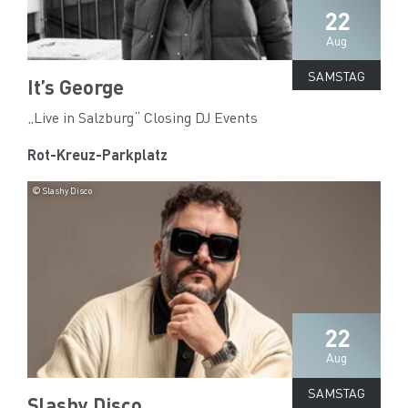
22
Aug
SAMSTAG
It’s George
„Live in Salzburg“ Closing DJ Events
Rot-Kreuz-Parkplatz
© Slashy Disco
22
Aug
SAMSTAG
Slashy Disco