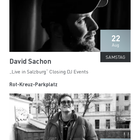
22
Aug
SAMSTAG
David Sachon
„Live in Salzburg“ Closing DJ Events
Rot-Kreuz-Parkplatz
© It’s George