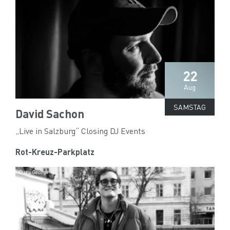
22
Aug
SAMSTAG
David Sachon
„Live in Salzburg“ Closing DJ Events
Rot-Kreuz-Parkplatz
© It’s George