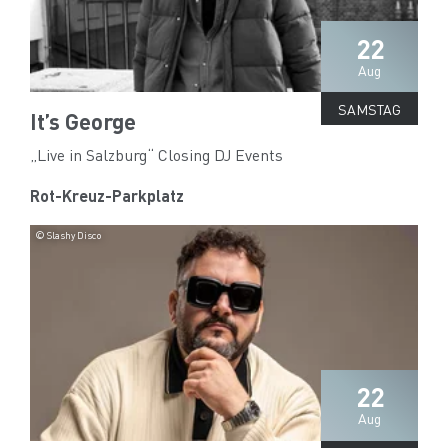
22
Aug
SAMSTAG
It’s George
„Live in Salzburg“ Closing DJ Events
Rot-Kreuz-Parkplatz
© Slashy Disco
22
Aug