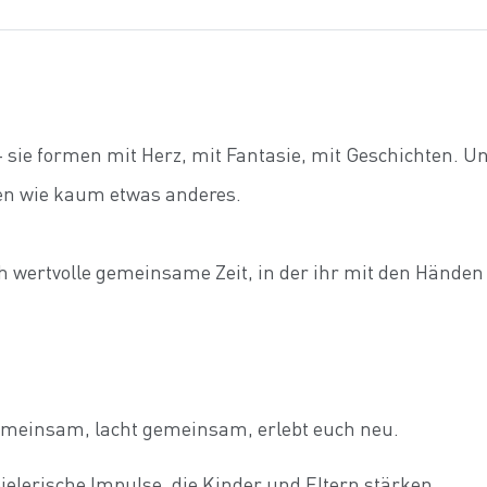
sie formen mit Herz, mit Fantasie, mit Geschichten. U
en wie kaum etwas anderes.
 wertvolle gemeinsame Zeit, in der ihr mit den Händen spr
gemeinsam, lacht gemeinsam, erlebt euch neu.
pielerische Impulse, die Kinder und Eltern stärken.