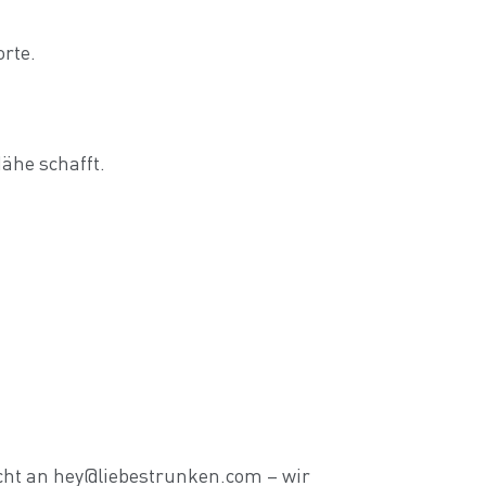
rte.
ähe schafft.
cht an hey@liebestrunken.com – wir