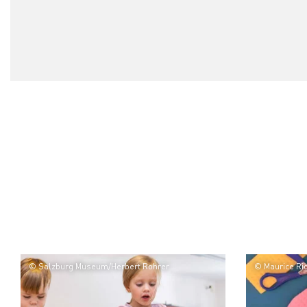
© Salzburg Museum/Herbert Rohrer
© Maurice Ri