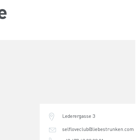
e
Lederergasse 3
selfloveclub@liebestrunken.com