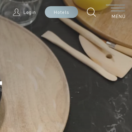
Menü
Login
Hotels
MENÜ
.