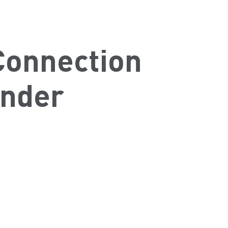
Connection
inder