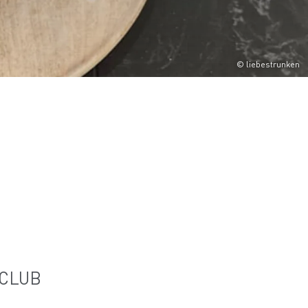
© liebestrunken
E CLUB