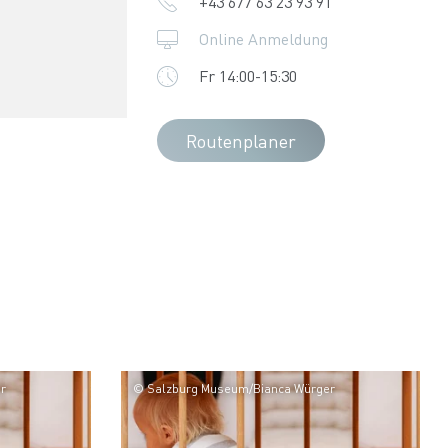
+43 677 63 23 93 91
Online Anmeldung
Fr 14:00-15:30
Routenplaner
r
© Salzburg Museum/Bianca Würger