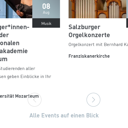
08
Aug
Musik
ger*innen-
Salzburger
der
Orgelkonzerte
ionalen
Orgelkonzert mit Bernhard K
akademie
Franziskanerkirche
eum
tudierenden aller
en geben Einblicke in Ihr
iversität Mozarteum
Alle Events auf einen Blick