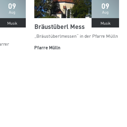
09
09
Aug
Aug
Musik
Musik
Bräustüberl Mess
„Bräustüberlmessen“ in der Pfarre Mülln
arrer
Pfarre Mülln