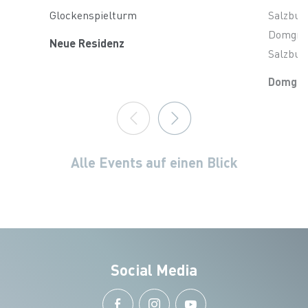
Glockenspielturm
Salzburg
Domgrab
Neue Residenz
Salzbu
Domgra
Alle Events auf einen Blick
Social Media