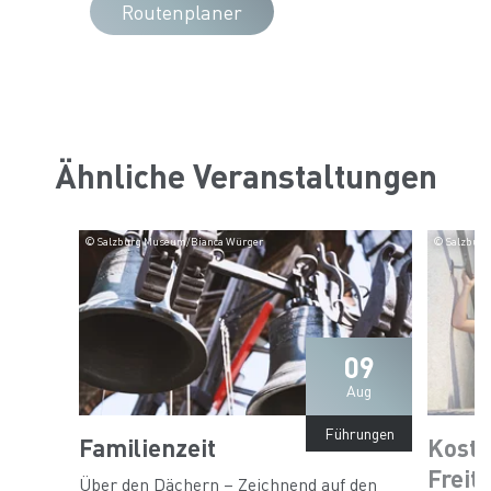
Routenplaner
Ähnliche Veranstaltungen
© Salzburg Museum/Bianca Würger
© Salzburg
09
Aug
Führungen
Familienzeit
Koste
Freit
Über den Dächern – Zeichnend auf den