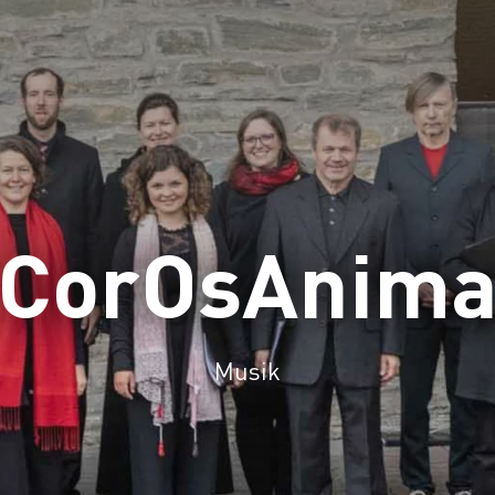
CorOsAnim
Musik