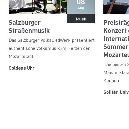
08
Aug
Musik
Salzburger
Preisträ
Straßenmusik
Konzert 
Internat
Das Salzburger VolksLiedWerk präsentiert
Sommer
authentische Volksmusik im Herzen der
Mozart
Mozartstadt!
Die besten S
Goldene Uhr
Meisterklass
Können
Solitär, Un