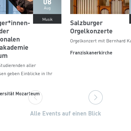
08
Aug
Musik
ger*innen-
Salzburger
der
Orgelkonzerte
ionalen
Orgelkonzert mit Bernhard K
akademie
Franziskanerkirche
eum
tudierenden aller
en geben Einblicke in Ihr
iversität Mozarteum
Alle Events auf einen Blick