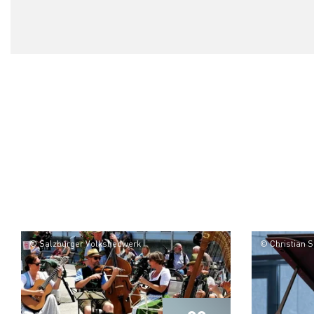
© Salzburger Volksliedwerk
© Christian 