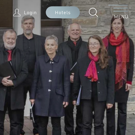
Menü
Login
Hotels
MENÜ
a