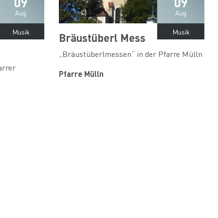
09
09
Aug
Aug
Musik
Musik
Bräustüberl Mess
„Bräustüberlmessen“ in der Pfarre Mülln
arrer
Pfarre Mülln