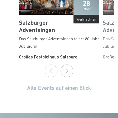
28
Nov
Weihnachten
Salzburger
Salzb
Adventsingen
Adven
Das Salzburger Adventsingen feiert 80-Jahr
Das Salz
Jubiläum!
Jubiläu
Großes Festpielhaus Salzburg
Großes 
Alle Events auf einen Blick