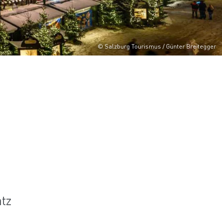
© Salzburg Tourismus / Günter Breitegger
atz