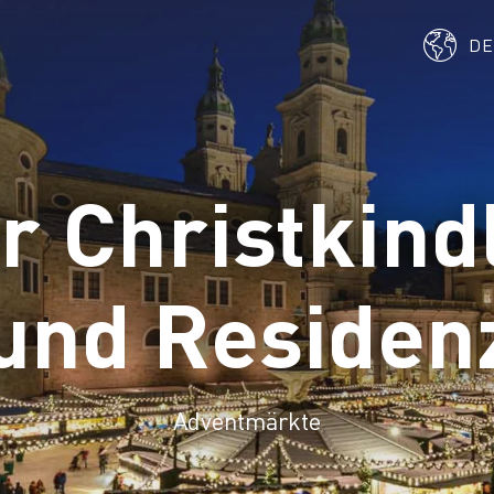
D
r Christkin
und Residenz
Adventmärkte