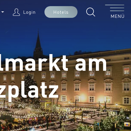
Menü
E
Login
Hotels
MENÜ
dlmarkt am
platz