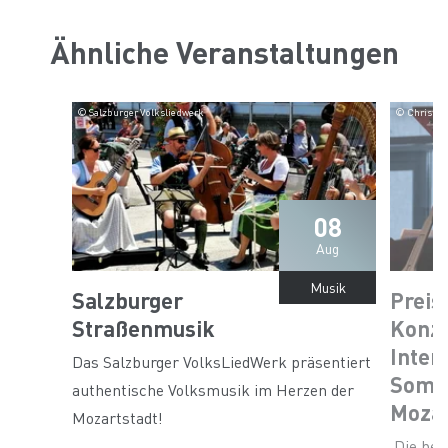
Ähnliche Veranstaltungen
© Salzburger Volksliedwerk
© Christian
08
Aug
Musik
Salzburger
Preis
Straßenmusik
Konze
Inter
Das Salzburger VolksLiedWerk präsentiert
Somm
authentische Volksmusik im Herzen der
Moza
Mozartstadt!
Die bes