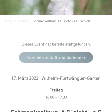
© Birgit Probst
Home
Events
Schmankerltour: A G´richt - a G´schicht
Dieses Event hat bereits stattgefunden.
Zum Veranstaltungskalender
17. März 2023 · Wilhelm-Furtwängler-Garten
Freitag
16:00
-
19:30
Schmankerltour: A G´richt - a G