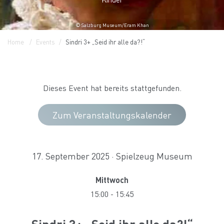
© Salzburg Museum/Eram Khan
Home
Events
Sindri 3+ „Seid ihr alle da?!“
Dieses Event hat bereits stattgefunden.
Zum Veranstaltungskalender
17. September 2025 · Spielzeug Museum
Mittwoch
15:00
-
15:45
Sindri 3+ „Seid ihr alle da?!“