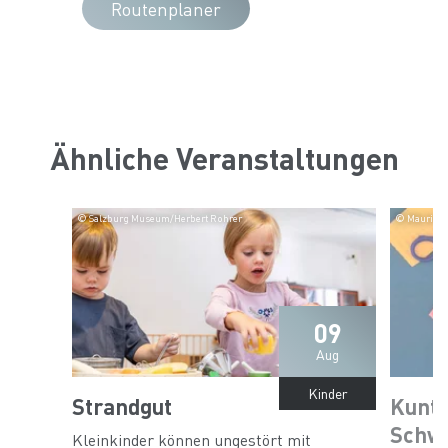
Routenplaner
Ähnliche Veranstaltungen
© Salzburg Museum/Herbert Rohrer
© Maurice 
09
Aug
Kinder
Strandgut
Kunt
Schw
Kleinkinder können ungestört mit