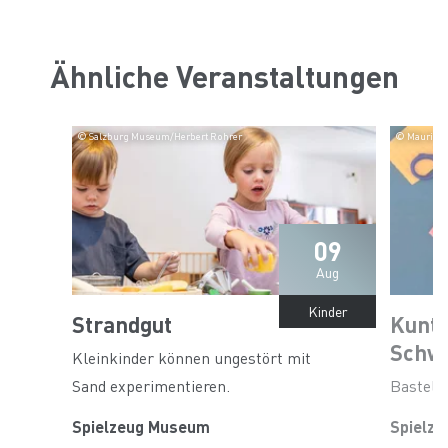
Ähnliche Veranstaltungen
© Salzburg Museum/Herbert Rohrer
© Maurice 
09
Aug
Kinder
Strandgut
Kunt
Schw
Kleinkinder können ungestört mit
Sand experimentieren.
Bastels
Spielzeug Museum
Spielz