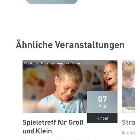
Ähnliche Veranstaltungen
© Salzburg Museum/Hannelore Kirchner
© Salzburg
07
Aug
Kinder
Spieletreff für Groß
Stran
und Klein
Kleinki