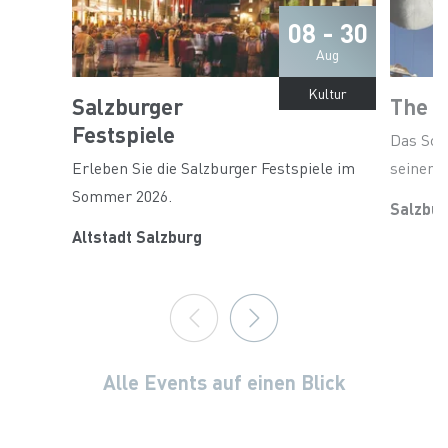
08 - 30
Aug
Kultur
Salzburger
The S
Festspiele
Das Sch
Erleben Sie die Salzburger Festspiele im
seinen 
Sommer 2026.
Salzbur
Altstadt Salzburg
Alle Events auf einen Blick