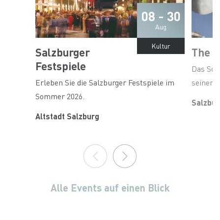
08 - 30
Aug
Kultur
Salzburger
The S
Festspiele
Das Sch
Erleben Sie die Salzburger Festspiele im
seinen 
Sommer 2026.
Salzbur
Altstadt Salzburg
Alle Events auf einen Blick