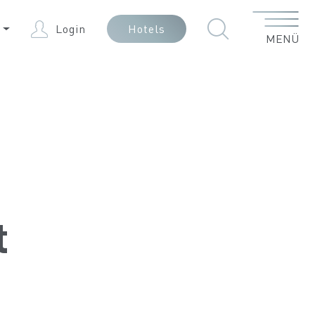
Menü
E
Login
Hotels
MENÜ
t