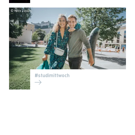
© Niko Zuparic
#studimittwoch