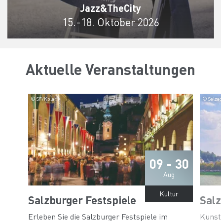
Jazz&TheCity
15.-18. Oktober 2026
Aktuelle Veranstaltungen
© SF/Kolarik
© Salza
09 - 30
Aug
Kultur
Salzburger Festspiele
Sal
Erleben Sie die Salzburger Festspiele im
Kunst