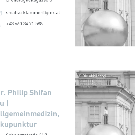
shiatsu.klammer@gmx.at
+43 660 34 71 588
© Die Abbilderei
r. Philip Shifan
u |
llgemeinmedizin,
kupunktur
Schwarzstraße 21/I