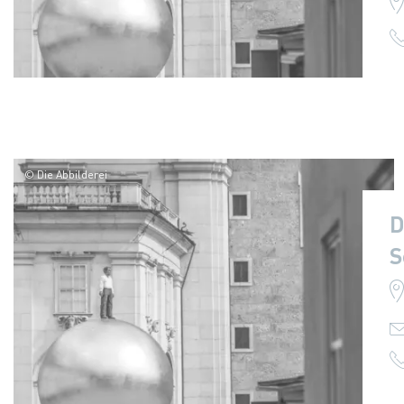
© Die Abbilderei
D
S