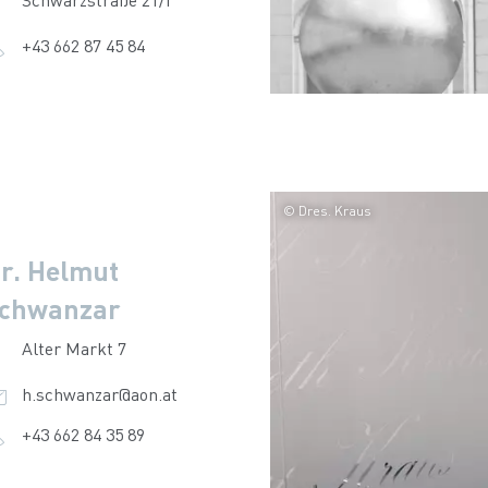
+43 662 87 45 84
© Dres. Kraus
r. Helmut
chwanzar
Alter Markt 7
h.schwanzar@aon.at
+43 662 84 35 89