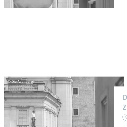
© Die Abbilderei
D
Z