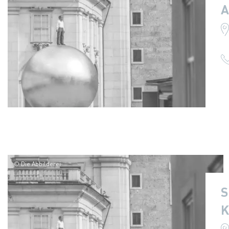
A
© Die Abbilderei
S
K