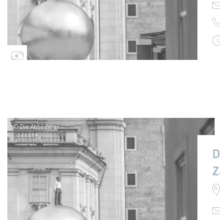
© Die Abbilderei
D
Z