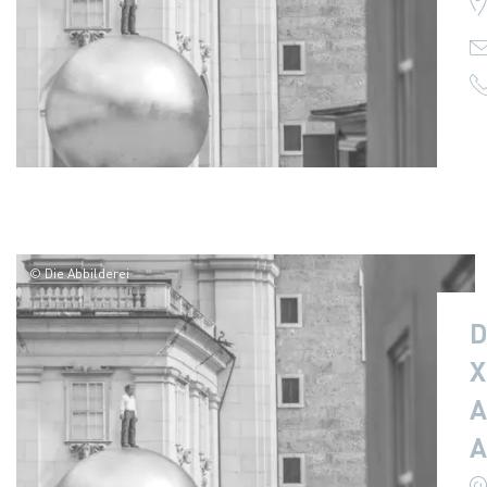
© Die Abbilderei
D
X
A
A