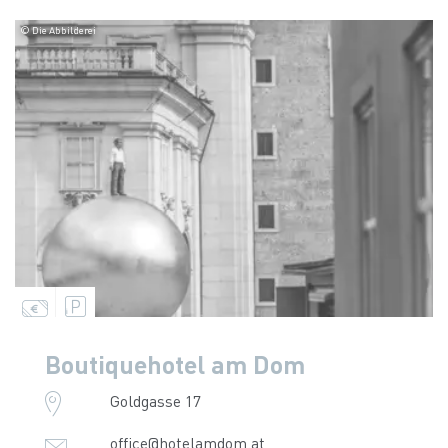
© Die Abbilderei
Boutiquehotel am Dom
Goldgasse 17
office@hotelamdom.at