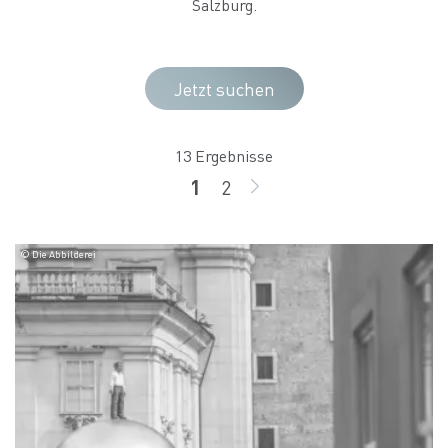
Salzburg.
Jetzt suchen
13 Ergebnisse
1
2
Seite
Seite
WEITER
© Die Abbilderei