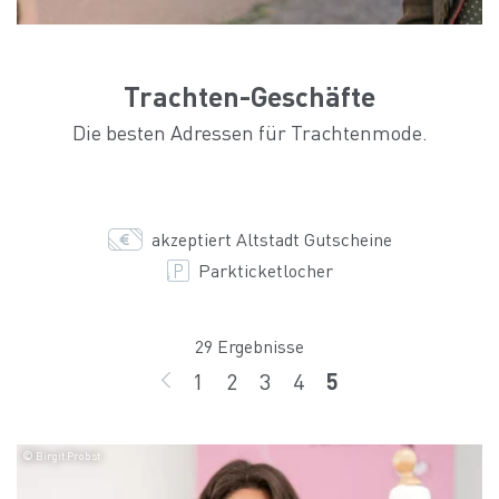
Trachten-Geschäfte
Die besten Adressen für Trachtenmode.
akzeptiert Altstadt Gutscheine
Parkticketlocher
29 Ergebnisse
1
2
3
4
5
ZURÜCK
Seite
Seite
Seite
Seite
Seite
© Birgit Probst