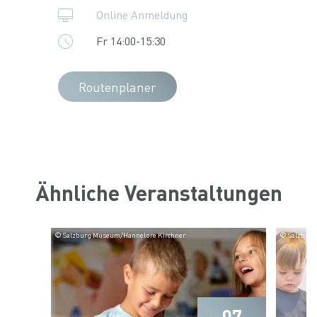
Online Anmeldung
Fr 14:00-15:30
Routenplaner
Ähnliche Veranstaltungen
© Salzburg Museum/Hannelore Kirchner
© Salzburg
07