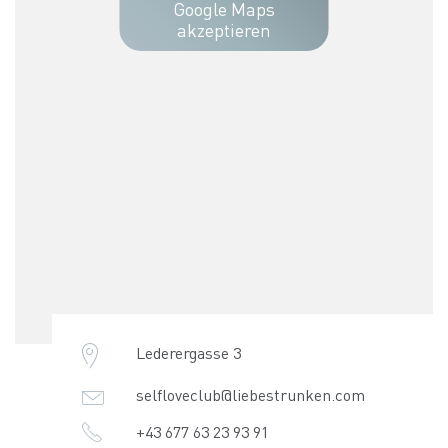
Google Maps
akzeptieren
Lederergasse 3
selfloveclub@liebestrunken.com
+43 677 63 23 93 91