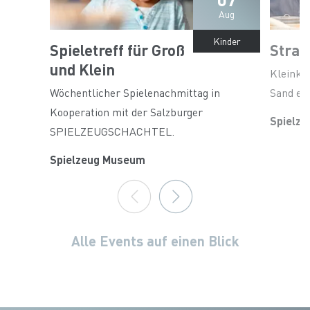
Aug
Kinder
Spieletreff für Groß
Stran
und Klein
Kleinki
Wöchentlicher Spielenachmittag in
Sand ex
Kooperation mit der Salzburger
Spielz
SPIELZEUGSCHACHTEL.
Spielzeug Museum
Alle Events auf einen Blick