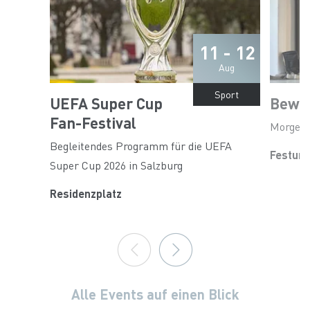
11 - 12
Aug
Sport
UEFA Super Cup
Beweg
Fan-Festival
Morgen
Begleitendes Programm für die UEFA
Festun
Super Cup 2026 in Salzburg
Residenzplatz
Alle Events auf einen Blick