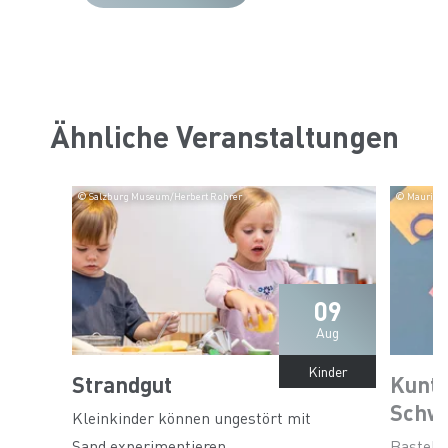
Ähnliche Veranstaltungen
© Salzburg Museum/Herbert Rohrer
© Maurice 
09
Aug
Kinder
Strandgut
Kunt
Schw
Kleinkinder können ungestört mit
Sand experimentieren.
Bastels