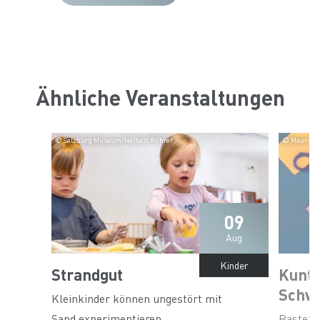
Ähnliche Veranstaltungen
© Salzburg Museum/Herbert Rohrer
© Maurice 
09
Aug
Kinder
Strandgut
Kunt
Schw
Kleinkinder können ungestört mit
Sand experimentieren.
Bastels