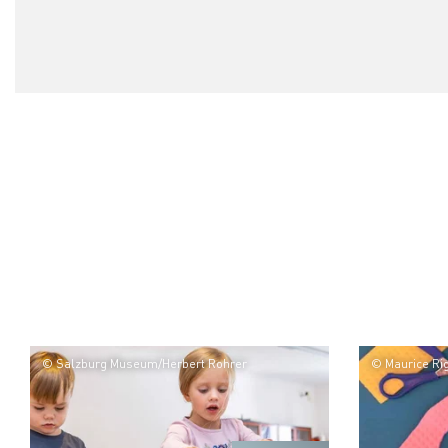
© Salzburg Museum/Herbert Rohrer
© Maurice Ri