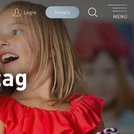
Menü
Login
Hotels
MENÜ
tag