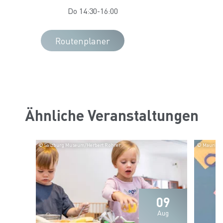
Do 14:30-16:00
Routenplaner
Ähnliche Veranstaltungen
© Salzburg Museum/Herbert Rohrer
© Maurice 
09
Aug