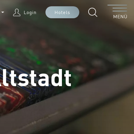
Menü
E
Login
Hotels
MENÜ
ltstadt