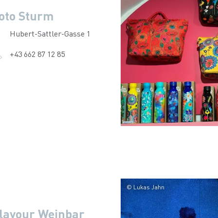
oto Sturm
Hubert-Sattler-Gasse 1
+43 662 87 12 85
© Lukas Jahn
lavour Weinbar