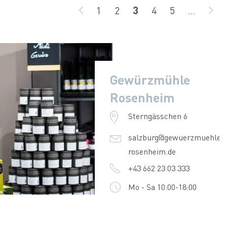
1
2
3
4
5
...
ZURÜCK
Seite
Seite
Seite
Seite
Seite
WE
Gewürzmühle
Rosenheim
Sterngässchen 6
salzburg@gewuerzmuehle-
rosenheim.de
+43 662 23 03 333
Mo - Sa 10:00-18:00