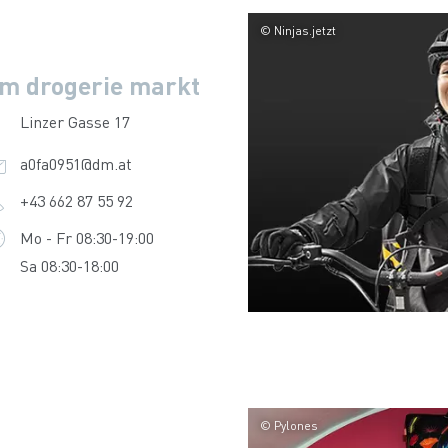
© Ninjas.jetzt
m drogerie markt
Linzer Gasse 17
a0fa0951@dm.at
+43 662 87 55 92
Mo - Fr 08:30-19:00
Sa 08:30-18:00
© Pylones