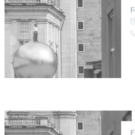
F
© Die Abbilderei
F