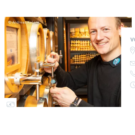
© Andreas Kolarik
v