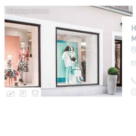
© Modehaus Hämmerle
H
M