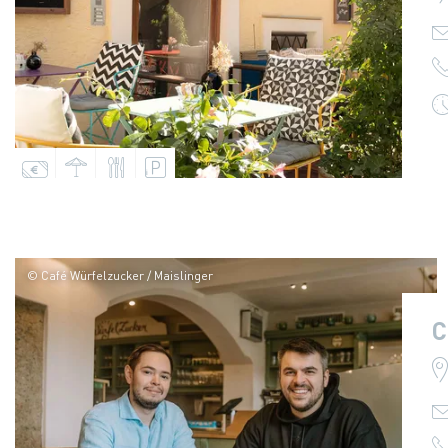
© Café Würfelzucker / Maislinger
C