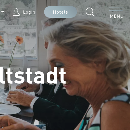
Menü
E
Login
Hotels
MENÜ
ltstadt