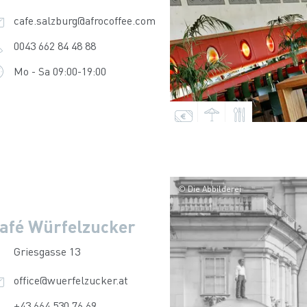
cafe.salzburg@afrocoffee.com
0043 662 84 48 88
Mo - Sa 09:00-19:00
© Die Abbilderei
afé Würfelzucker
Griesgasse 13
office@wuerfelzucker.at
+43 664 530 76 69