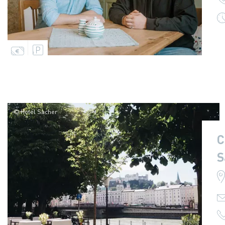
© Hotel Sacher
C
S