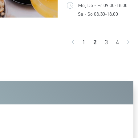
Mo, Do - Fr 09:00-18:00
Sa - So 08:30-18:00
1
2
3
4
ZURÜCK
Seite
Seite
Seite
Seite
WE