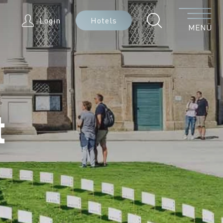
Menü
Login
Hotels
MENÜ
t