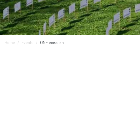
Home
Events
ONE.einssein