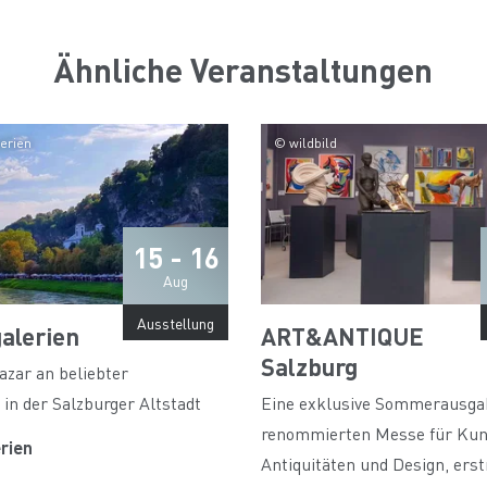
Ähnliche Veranstaltungen
erien
© wildbild
15 - 16
Aug
Ausstellung
alerien
ART&ANTIQUE
Salzburg
zar an beliebter
 in der Salzburger Altstadt
Eine exklusive Sommerausga
renommierten Messe für Kun
rien
Antiquitäten und Design, ers