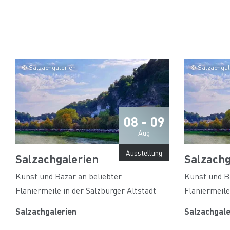
© Salzachgalerien
© Salzachgal
08 - 09
Aug
Ausstellung
Salzachgalerien
Salzachg
Kunst und Bazar an beliebter
Kunst und Ba
Flaniermeile in der Salzburger Altstadt
Flaniermeile
Salzachgalerien
Salzachgale