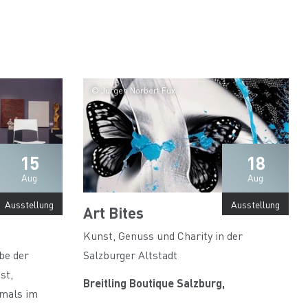
© Jürgen Norbert Fux
15
18
Aug
Aug
Ausstellung
Ausstellung
Art Bites
Kunst, Genuss und Charity in der
be der
Salzburger Altstadt
st,
Breitling Boutique Salzburg,
tmals im