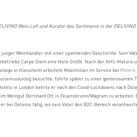
ELIVINO Wein.Loft und Kurator des Sortiments in der DELIVINO 
n junger Weinhändler mit einer spannenden Geschichte. Sein Vate
ebetriebs Carpe Diem eine feste Größe. Nach der AHS-Matura 
llegs in Klessheim arbeitete Maximilian im Service bei
Maiers
urismuskolleg besuchte, führte später zu einer gemeinsamen Tä
tels in London kehrte er nach den Covid-Lockdowns nach Öster
m Weingut Bernhard Ott in Feuersbrunn/Wagram zu arbeiten. Dor
er bei Delivino tätig, wo sein Vater den B2C-Bereich verantwo