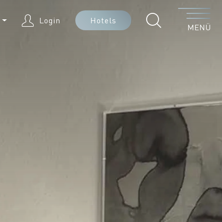
Menü
E
Login
Hotels
MENÜ