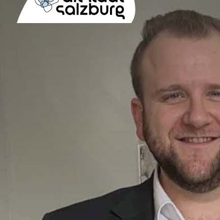
Table Of Content
„Kopfsteinpflaster ist immer gut“
Weitere Beiträge dieser Kategorie