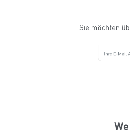
Sie möchten üb
blog.detail.email
Wei